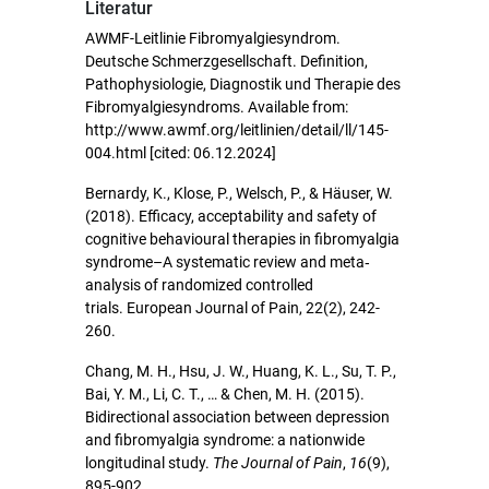
Literatur
AWMF-Leitlinie Fibromyalgiesyndrom.
Deutsche Schmerzgesellschaft. Definition,
Pathophysiologie, Diagnostik und Therapie des
Fibromyalgiesyndroms. Available from:
http://www.awmf.org/leitlinien/detail/ll/145-
004.html [cited: 06.12.2024]
Bernardy, K., Klose, P., Welsch, P., & Häuser, W.
(2018). Efficacy, acceptability and safety of
cognitive behavioural therapies in fibromyalgia
syndrome–A systematic review and meta‐
analysis of randomized controlled
trials. European Journal of Pain, 22(2), 242-
260.
Chang, M. H., Hsu, J. W., Huang, K. L., Su, T. P.,
Bai, Y. M., Li, C. T., … & Chen, M. H. (2015).
Bidirectional association between depression
and fibromyalgia syndrome: a nationwide
longitudinal study.
The Journal of Pain
,
16
(9),
895-902.